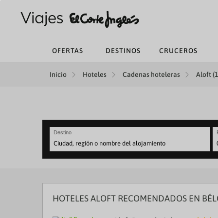
OFERTAS
DESTINOS
CRUCEROS
Inicio
Hoteles
Cadenas hoteleras
Aloft (
Destino
N
fo
to
in
wi
th
HOTELES ALOFT RECOMENDADOS EN BÉL
ca
a
se