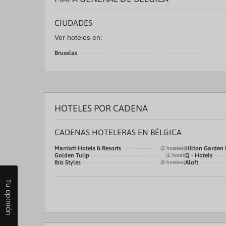
CIUDADES
Ver hoteles en:
Bruselas
HOTELES POR CADENA
CADENAS HOTELERAS EN BÉLGICA
Marriott Hotels & Resorts
Hilton Garden 
(2 hoteles)
Golden Tulip
Q - Hotels
(1 hotel)
Ibis Styles
Aloft
(9 hoteles)
Tu opinión