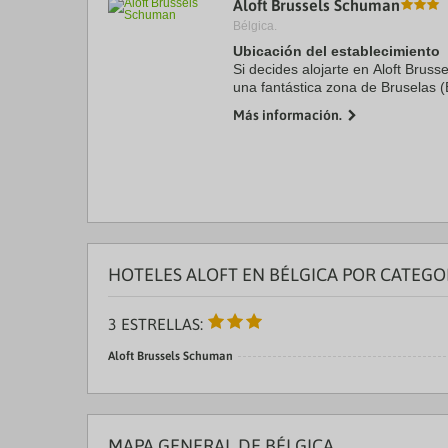
Aloft Brussels Schuman
a
Bélgica.
da
P
Ubicación del establecimiento
th
Si decides alojarte en Aloft Brus
qu
una fantástica zona de Bruselas (
m
3 min en coche de Edificio del Pa
k
Más información.
7 de ...
to
ge
th
k
sh
fo
c
da
HOTELES ALOFT EN BÉLGICA POR CATEGO
3 ESTRELLAS:
Aloft Brussels Schuman
MAPA GENERAL DE BÉLGICA