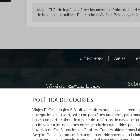
Viajes El Corte Inglés te ofrece las mejores ofertas de hotel
de hoteles disponibles. Elige tu hotel Aloft en Bélgica y disfr
ÚLTIMA HORA
CARIBE
GR
Sobr
Quiéne
POLÍTICA DE COOKIES
Financ
Sosteni
Turism
Viajes El Corte Inglés S.A. utiliza cookies propias y de terceros
Tarjeta
navegación en la web, así como para fines analíticos, para mos
Trabaj
base a un perfil elaborado a partir de tu hábitos de navegación 
El Cort
poder valorar las opiniones de los productos adquiridos por los
Canal 
haz click en Configuración de Cookies. Puedes obtener más inf
Aceptar Cookies para confirmar que has leído y aceptado la i