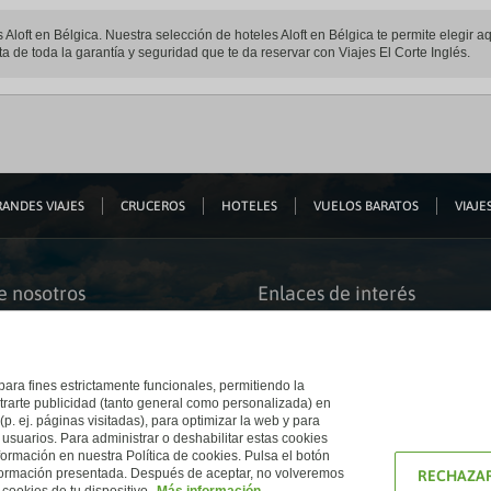
es Aloft en Bélgica. Nuestra selección de hoteles Aloft en Bélgica te permite elegir
uta de toda la garantía y seguridad que te da reservar con Viajes El Corte Inglés.
ANDES VIAJES
CRUCEROS
HOTELES
VUELOS BARATOS
VIAJES
e nosotros
Enlaces de interés
s somos
Guías de viaje
iación
Catálogos
bilidad
Auto check-in
o accesible
Condiciones Generales
 para fines estrictamente funcionales, permitiendo la
 El Corte Inglés
Política de privacidad
trarte publicidad (tanto general como personalizada) en
a con nosotros
Política de cookies
(p. ej. páginas visitadas), para optimizar la web y para
e Inglés
Accesibilidad
 usuarios. Para administrar o deshabilitar estas cookies
Ético
Empresas/ Grupos
ormación en nuestra Política de cookies. Pulsa el botón
nformación presentada. Después de aceptar, no volveremos
RECHAZAR