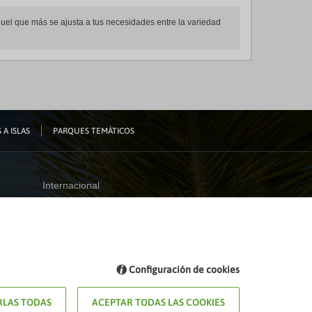
 aquel que más se ajusta a tus necesidades entre la variedad
 A ISLAS
PARQUES TEMÁTICOS
Internacional
España
Visita nuestro blog
Configuración de cookies
Blog de Viajes el Corte inglés
LAS TODAS
ACEPTAR TODAS LAS COOKIES