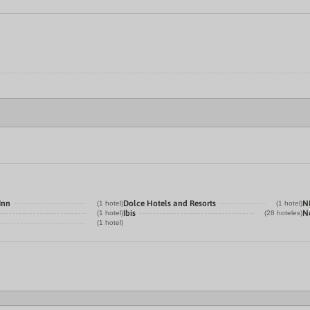
Inn
Dolce Hotels and Resorts
N
(1 hotel)
(1 hotel)
Ibis
N
(1 hotel)
(28 hoteles)
(1 hotel)