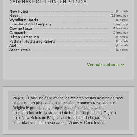
CADENAS HOTELERAS EN BÉLGICA
New Hotels
(1 hotel)
Novotel
(12 hoteles)
Wyndham Hotels
(1 hotel)
Eurostars Hotel Company
(2 hoteles)
Crowne Plaza
(4 hoteles)
Campanile
(5 hoteles)
Hilton Garden Inn
(1 hotel)
Pullman Hotels and Resorts
(1 hotel)
Aloft
(1 hotel)
Accor Hotels
(1 hotel)
Ver más cadenas
Viajes El Corte Inglés te ofrece las mejores ofertas de hoteles New
Hotels en Bélgica. Nuestra selección de hoteles New Hotels en
Bélgica te permite elegir aquel que más se ajusta a tus
necesidades entre la variedad de hoteles disponibles. Elige tu
hotel New Hotels en Bélgica y disfruta de toda la garantía y
seguridad que te da reservar con Viajes El Corte Inglés.