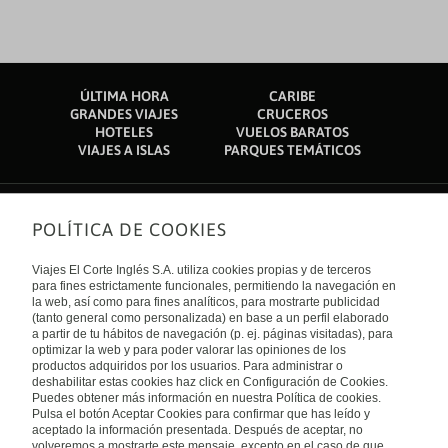
ÚLTIMA HORA
CARIBE
GRANDES VIAJES
CRUCEROS
HOTELES
VUELOS BARATOS
VIAJES A ISLAS
PARQUES TEMÁTICOS
POLÍTICA DE COOKIES
Sobre nosotros
Quiénes somos
Viajes El Corte Inglés S.A. utiliza cookies propias y de terceros
Financiación
Enlaces de interés
para fines estrictamente funcionales, permitiendo la navegación en
Sostenibilidad
la web, así como para fines analíticos, para mostrarte publicidad
Turismo accesible
(tanto general como personalizada) en base a un perfil elaborado
Guías de viaje
Tarjeta El Corte Inglés
a partir de tu hábitos de navegación (p. ej. páginas visitadas), para
Catálogos
Trabaja con nosotros
Internacional
optimizar la web y para poder valorar las opiniones de los
Auto check-in
El Corte Inglés
productos adquiridos por los usuarios. Para administrar o
Condiciones Generales
Canal Ético
deshabilitar estas cookies haz click en Configuración de Cookies.
Política de privacidad
España
Política de cookies
Puedes obtener más información en nuestra Política de cookies.
Accesibilidad
Pulsa el botón Aceptar Cookies para confirmar que has leído y
Empresas/ Grupos
aceptado la información presentada. Después de aceptar, no
Visita nuestro blog
volveremos a mostrarte este mensaje, excepto en el caso de que