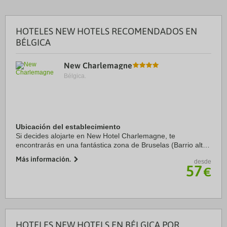
HOTELES NEW HOTELS RECOMENDADOS EN
BÉLGICA
New Charlemagne
Bélgica.
Ubicación del establecimiento
Si decides alojarte en New Hotel Charlemagne, te
encontrarás en una fantástica zona de Bruselas (Barrio alto)
y estarás a menos de diez minutos en coche de Plaza La
Más información.
desde
Grand Place y Edificio del Parlamento de ...
57
€
HOTELES NEW HOTELS EN BÉLGICA POR