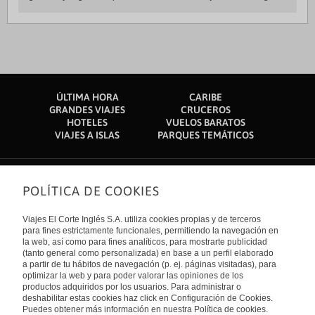
ÚLTIMA HORA
CARIBE
GRANDES VIAJES
CRUCEROS
HOTELES
VUELOS BARATOS
VIAJES A ISLAS
PARQUES TEMÁTICOS
POLÍTICA DE COOKIES
Sobre nosotros
Quiénes somos
Viajes El Corte Inglés S.A. utiliza cookies propias y de terceros
Financiación
Enlaces de interés
para fines estrictamente funcionales, permitiendo la navegación en
Sostenibilidad
la web, así como para fines analíticos, para mostrarte publicidad
Turismo accesible
(tanto general como personalizada) en base a un perfil elaborado
Guías de viaje
Tarjeta El Corte Inglés
a partir de tu hábitos de navegación (p. ej. páginas visitadas), para
Catálogos
Trabaja con nosotros
Internacional
optimizar la web y para poder valorar las opiniones de los
Auto check-in
El Corte Inglés
productos adquiridos por los usuarios. Para administrar o
Condiciones Generales
Canal Ético
deshabilitar estas cookies haz click en Configuración de Cookies.
Política de privacidad
España
Política de cookies
Puedes obtener más información en nuestra Política de cookies.