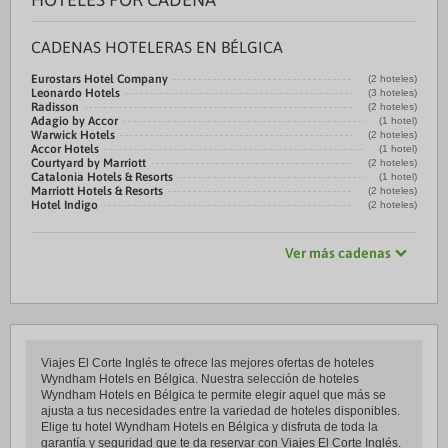
CADENAS HOTELERAS EN BÉLGICA
Eurostars Hotel Company
(2 hoteles)
Leonardo Hotels
(3 hoteles)
Radisson
(2 hoteles)
Adagio by Accor
(1 hotel)
Warwick Hotels
(2 hoteles)
Accor Hotels
(1 hotel)
Courtyard by Marriott
(2 hoteles)
Catalonia Hotels & Resorts
(1 hotel)
Marriott Hotels & Resorts
(2 hoteles)
Hotel Indigo
(2 hoteles)
Ver más cadenas
Viajes El Corte Inglés te ofrece las mejores ofertas de hoteles
Wyndham Hotels en Bélgica. Nuestra selección de hoteles
Wyndham Hotels en Bélgica te permite elegir aquel que más se
ajusta a tus necesidades entre la variedad de hoteles disponibles.
Elige tu hotel Wyndham Hotels en Bélgica y disfruta de toda la
garantía y seguridad que te da reservar con Viajes El Corte Inglés.