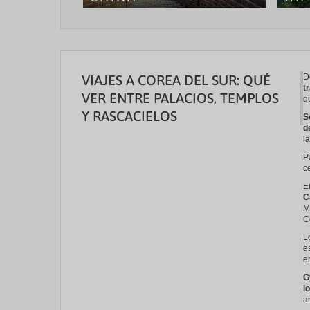
En breves
momentos
podremos
atenderte
VIAJES A COREA DEL SUR: QUÉ
D
t
VER ENTRE PALACIOS, TEMPLOS
q
Y RASCACIELOS
S
d
l
P
c
E
C
M
C
L
e
e
G
l
a