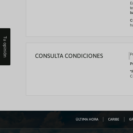
E
t
b
C
h
Tu opinión
CONSULTA CONDICIONES
P
P
*
C
ÚLTIMA HORA
CARIBE
GR