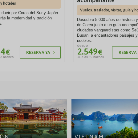
y hoteles
Vuelos, traslados, visitas, guía y h
educir por Corea del Sur y Japón.
rás la modernidad y tradición
Descubre 5.000 años de historia y
a.
de Corea junto a un guía acompa
ciudades vanguardistas como Seú
Busan, a encantadores paisajes y
pueblos.
desde
24
2.549
€
€
RESERVA YA
RESERVA 
12 noches
11 días / 9 noches
PÓN
VIETNAM