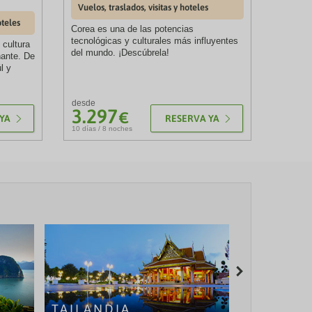
Vuelos, traslados, visitas y hoteles
oteles
Corea es una de las potencias
tecnológicas y culturales más influyentes
 cultura
del mundo. ¡Descúbrela!
ñante. De
l y
desde
3.297
€
YA
RESERVA YA
10 días / 8 noches
TAILANDIA
MALDIVA