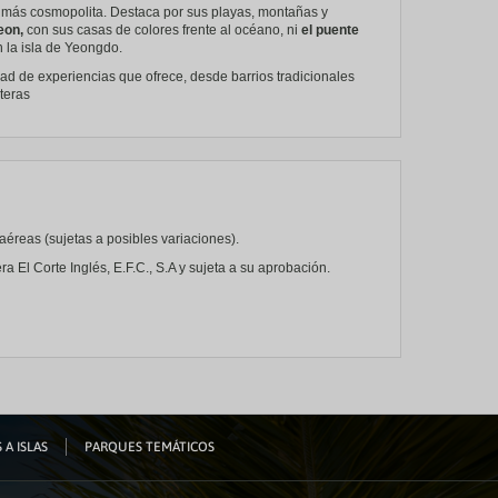
a más cosmopolita. Destaca por sus playas, montañas y
eon,
con sus casas de colores frente al océano, ni
el puente
 la isla de Yeongdo.
dad de experiencias que ofrece, desde barrios tradicionales
teras
as aéreas (sujetas a posibles variaciones).
ra El Corte Inglés, E.F.C., S.A y sujeta a su aprobación.
 A ISLAS
PARQUES TEMÁTICOS