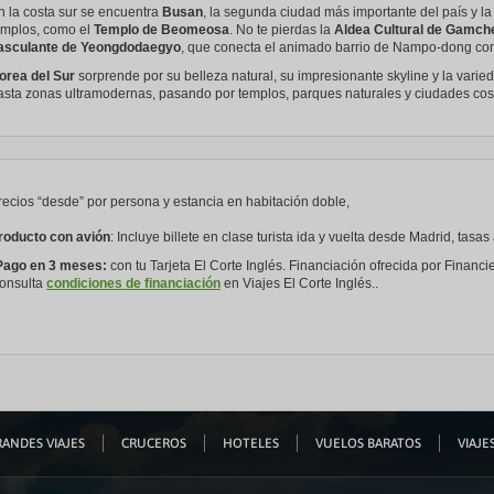
n la costa sur se encuentra
Busan
, la segunda ciudad más importante del país y l
emplos, como el
Templo de Beomeosa
. No te pierdas la
Aldea Cultural de Gamch
asculante de Yeongdodaegyo
, que conecta el animado barrio de Nampo-dong con
orea del Sur
sorprende por su belleza natural, su impresionante skyline y la varie
asta zonas ultramodernas, pasando por templos, parques naturales y ciudades cos
recios “desde” por persona y estancia en habitación doble,
roducto con avión
: Incluye billete en clase turista ida y vuelta desde Madrid, tas
Pago en 3 meses:
con tu Tarjeta El Corte Inglés. Financiación ofrecida por Financie
onsulta
condiciones de financiación
en Viajes El Corte Inglés..
ANDES VIAJES
CRUCEROS
HOTELES
VUELOS BARATOS
VIAJES