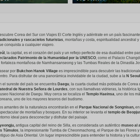
escubre Corea del Sur con Viajes El Corte Inglés y adéntrate en un país fascinant
radicionales y rascacielos futuristas
, montañas y costa, espiritualidad ancestral 
ue conquista a cualquier viajero.
eúl
, la capital, es el corazón del país y un reflejo perfecto de esa dualidad entre
eclarados Patrimonio de la Humanidad por la UNESCO
, como el Palacio Changd
a fortaleza montañosa de Namhansanseong y las Tumbas Reales de la Dinastía Jo
asear por
Bukchon Hanok Village
es imprescindible para descubrir las tradicional
entro. Para disfrutar de una panorámica inolvidable de la ciudad, sube a la
N Seoul
n el sureste del país se encuentra
Daegu
, la cuarta ciudad más poblada de Corea de
atedral de Nuestra Señora de Lourdes
, con sus llamativas vidrieras, la histórica 
useo Nacional de Daegu. Muy cerca se localiza el
Templo Haeinsa
, uno de los má
oreana, uno de los mayores tesoros del budismo.
os amantes de la naturaleza encontrarán en el
Parque Nacional de Songnisan,
en 
spectacular de montañas y bosques. En su interior se levanta el
templo de Beopju
ntorno ideal para desconectar y disfrutar del paisaje.
yeongju,
antigua capital del reino de Silla, es considerada un auténtico
museo al ai
os Túmulos
, la impresionante Tumba de Cheonmachong, el Parque de las Flores 
ntiguo de Asia Oriental. Un lugar imprescindible para entender la historia y la cultu