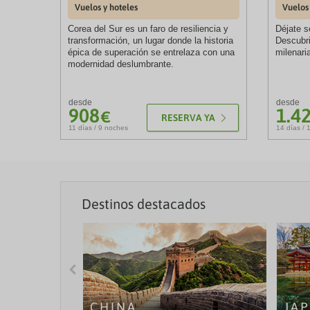
Vuelos y hoteles
Vuelos 
Corea del Sur es un faro de resiliencia y
Déjate s
transformación, un lugar donde la historia
Descubri
épica de superación se entrelaza con una
milenari
modernidad deslumbrante.
desde
desde
908
1.4
X
€
RESERVA YA
11 días / 9 noches
14 días / 
Destinos destacados
Upss!,
todos los
agentes
están
cupados
CHINA
JA