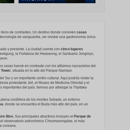
e lleno de contrastes. Un destino donde conviven
casas
y tecnología de vanguardia, sin olvidar una gastronomía única
 pasado y presente. La ciudad cuenta con
cinco lugares
eokgung, la Fortaleza de Hwaseong, el Santuario Jongmyo,
seon.
es casas hanok en contraste con los altísimos rascacielos del
 Tower
, situada en lo alto del Parque Namsan.
l Sur y un importante centro cultural. Aquí podrás visitar la
Iglesia protestante Jeil, el Museo de Medicina Oriental y el
s importantes del país, famoso por albergar la Tripitaka
plena cordillera de los montes Sobaek, un entorno
sa
, donde se encuentra el Buda más alto del país, en un
re libre.
Sus principales atractivos incluyen el
Parque de
y el observatorio astronómico Cheomseongdae, el más
ra coreana.