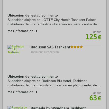
Ubicación del establecimiento
Si decides alojarte en LOTTE City Hotels Tashkent Palace,
disfrutarás de una fantástica ubicación en pleno centro de
Tashkent, a menos de cinco minutos a pie de Teatro de la
Más información.
desde
Ópera de Navoi y Museo de ...
125
€
Radisson SAS Tashkent
Tashkent, Uzbekistán.
Ubicación del establecimiento
Si decides alojarte en Radisson Blu Hotel, Tashkent,
disfrutarás de una magnífica ubicación en pleno centro de
Tashkent, a menos de 15 minutos a pie de Tashkentland
Más información.
desde
(parque de atracciones) y Aqua Park. ...
63
€
Ramada by Wyndham Tashkent