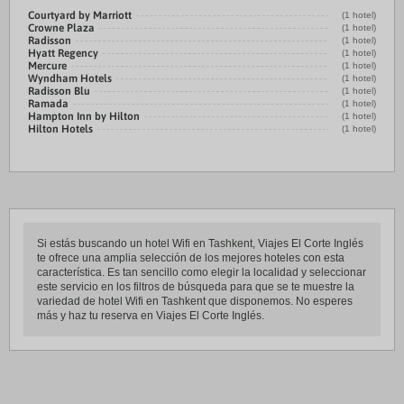
Courtyard by Marriott
(1 hotel)
Crowne Plaza
(1 hotel)
Radisson
(1 hotel)
Hyatt Regency
(1 hotel)
Mercure
(1 hotel)
Wyndham Hotels
(1 hotel)
Radisson Blu
(1 hotel)
Ramada
(1 hotel)
Hampton Inn by Hilton
(1 hotel)
Hilton Hotels
(1 hotel)
Si estás buscando un hotel Wifi en Tashkent, Viajes El Corte Inglés
te ofrece una amplia selección de los mejores hoteles con esta
característica. Es tan sencillo como elegir la localidad y seleccionar
este servicio en los filtros de búsqueda para que se te muestre la
variedad de hotel Wifi en Tashkent que disponemos. No esperes
más y haz tu reserva en Viajes El Corte Inglés.