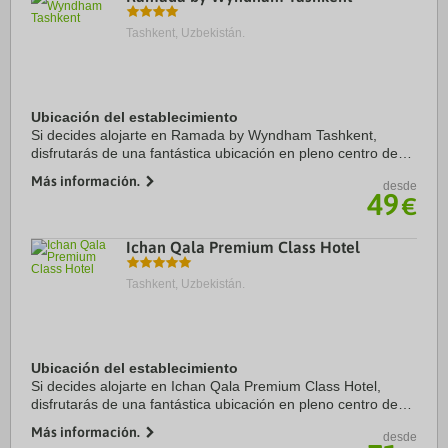
Tashkent, Uzbekistán.
Ubicación del establecimiento
Si decides alojarte en Ramada by Wyndham Tashkent,
disfrutarás de una fantástica ubicación en pleno centro de
Tashkent, a menos de diez minutos a pie de Anhor
Más información.
desde
Lokomotiv Bogi y Earthquake Memorial. Además, ...
49
€
Ichan Qala Premium Class Hotel
Tashkent, Uzbekistán.
Ubicación del establecimiento
Si decides alojarte en Ichan Qala Premium Class Hotel,
disfrutarás de una fantástica ubicación en pleno centro de
Tashkent, a menos de cinco minutos en coche de Seattle
Más información.
desde
Peace Park y Ice City. Además, este ...