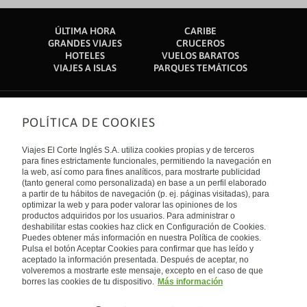
ÚLTIMA HORA
CARIBE
GRANDES VIAJES
CRUCEROS
HOTELES
VUELOS BARATOS
VIAJES A ISLAS
PARQUES TEMÁTICOS
POLÍTICA DE COOKIES
Sobre nosotros
Quiénes somos
Viajes El Corte Inglés S.A. utiliza cookies propias y de terceros
Financiación
Enlaces de interés
para fines estrictamente funcionales, permitiendo la navegación en
Sostenibilidad
la web, así como para fines analíticos, para mostrarte publicidad
Turismo accesible
(tanto general como personalizada) en base a un perfil elaborado
Guías de viaje
Tarjeta El Corte Inglés
a partir de tu hábitos de navegación (p. ej. páginas visitadas), para
Catálogos
Trabaja con nosotros
Internacional
optimizar la web y para poder valorar las opiniones de los
Auto check-in
El Corte Inglés
productos adquiridos por los usuarios. Para administrar o
Condiciones Generales
Canal Ético
deshabilitar estas cookies haz click en Configuración de Cookies.
Política de privacidad
España
Política de cookies
Puedes obtener más información en nuestra Política de cookies.
Accesibilidad
Pulsa el botón Aceptar Cookies para confirmar que has leído y
Empresas/ Grupos
aceptado la información presentada. Después de aceptar, no
Visita nuestro blog
volveremos a mostrarte este mensaje, excepto en el caso de que
borres las cookies de tu dispositivo.
Más información
Blog de Viajes el Corte inglés