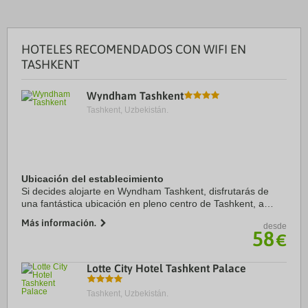
HOTELES RECOMENDADOS CON WIFI EN
TASHKENT
Wyndham Tashkent
Tashkent, Uzbekistán.
Ubicación del establecimiento
Si decides alojarte en Wyndham Tashkent, disfrutarás de
una fantástica ubicación en pleno centro de Tashkent, a
menos de diez minutos a pie de Museo Amir Timur y
Más información.
desde
Monumento Amir Timur. Además, este hotel ...
58
€
Lotte City Hotel Tashkent Palace
Tashkent, Uzbekistán.