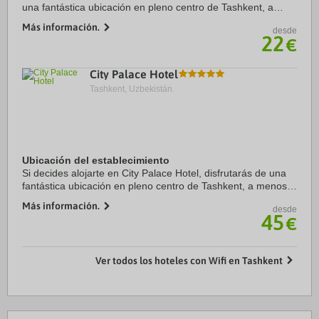
una fantástica ubicación en pleno centro de Tashkent, a
menos de cinco minutos en coche de Central Park y Museo
Más información.
desde
Amir Timur. Además, este hotel se ...
22
€
City Palace Hotel
Tashkent, Uzbekistán.
Ubicación del establecimiento
Si decides alojarte en City Palace Hotel, disfrutarás de una
fantástica ubicación en pleno centro de Tashkent, a menos
de diez minutos a pie de Museo Amir Timur y Monumento
Más información.
desde
Amir Timur. Además, este hotel ...
45
€
Ver todos los hoteles con Wifi en Tashkent