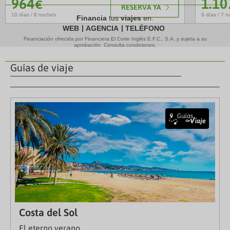
964
1.10
€
RESERVA YA
10 días / 8 noches
9 días / 7 
Financia
tus
viajes
en:
WEB
AGENCIA
TELÉFONO
Financiación ofrecida por Financiera El Corte Inglés E.F.C., S.A. y sujeta a su
aprobación. Consulta condiciones.
Guías de viaje
Costa del Sol
El eterno verano