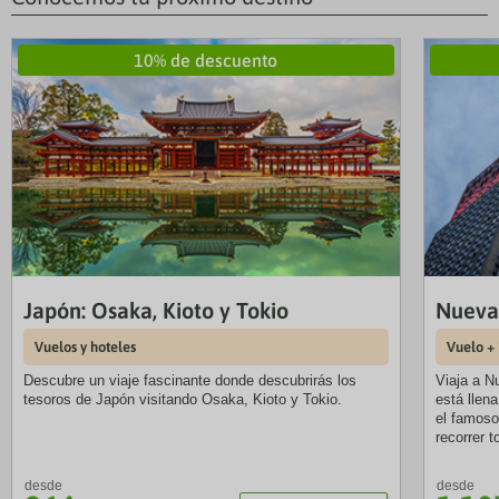
10% de descuento
Japón: Osaka, Kioto y Tokio
Nueva
Vuelos y hoteles
Vuelo +
Descubre un viaje fascinante donde descubrirás los
Viaja a N
tesoros de Japón visitando Osaka, Kioto y Tokio.
está llen
el famoso 
recorrer t
desde
desde