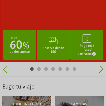
3
?
Hasta
60
Pago en 6
Reserva desde
meses*
de descuento
15€
Fináncialo
Elige tu viaje
TODO INCLUIDO
FAMILIAS