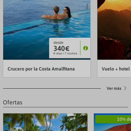
desde
340
€
P
8 días / 7 noches
Crucero por la Costa Amalfitana
Vuelo + hotel
Ver más
Ofertas
10% de