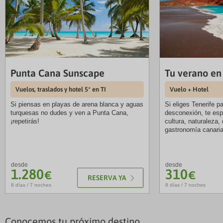
Punta Cana Sunscape
Tu verano en
Vuelos, traslados y hotel 5* en TI
Vuelo + Hotel
Si piensas en playas de arena blanca y aguas
Si eliges Tenerife p
turquesas no dudes y ven a Punta Cana,
desconexión, te esp
¡repetirás!
cultura, naturaleza, 
gastronomía canaria
desde
desde
1.280
310
€
€
RESERVA YA
8 días / 7 noches
8 días / 7 noches
Conocemos tu próximo destino