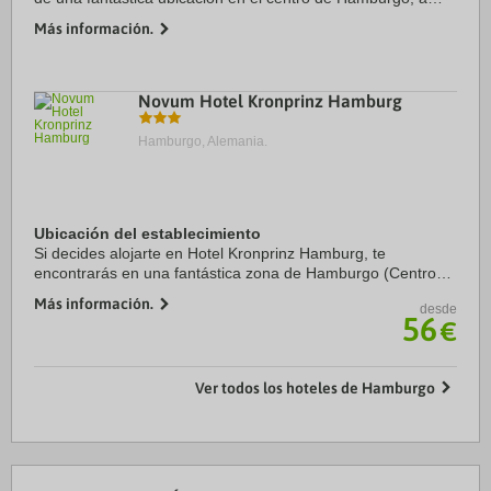
solo cinco minutos en coche de Ayuntamiento de Hamburgo
Más información.
y Miniatur Wunderland. Además, ...
Novum Hotel Kronprinz Hamburg
Hamburgo, Alemania.
Ubicación del establecimiento
Si decides alojarte en Hotel Kronprinz Hamburg, te
encontrarás en una fantástica zona de Hamburgo (Centro
de la ciudad de Hamburgo) y estarás a menos de cinco
Más información.
desde
minutos en coche de Ayuntamiento de Hamburgo y ...
56
€
Ver todos los hoteles de Hamburgo