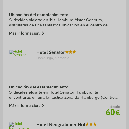
Ubicación del establecimiento
Si decides alojarte en ibis Hamburg Alster Centrum,
disfrutarás de una fantástica ubicación en el centro de
Hamburgo, a solo cinco minutos en coche de Ayuntamiento
Más información.
de Hamburgo y Miniatur Wunderland. ...
Hotel Senator
Hamburgo, Alemania.
Ubicación del establecimiento
Si decides alojarte en Hotel Senator Hamburg, te
encontrarás en una fantástica zona de Hamburgo (Centro
de la ciudad de Hamburgo) y estarás a menos de cinco
Más información.
desde
minutos en coche de Ayuntamiento de Hamburgo y ...
60
€
Hotel Neugrabener Hof