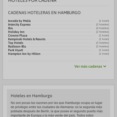
HOTELES POR CADENA
CADENAS HOTELERAS EN HAMBURGO
Innside by Meliá
(1 hotel)
Intercity Express
(2 hoteles)
Ibis
(4 hoteles)
Holiday Inn
(2 hoteles)
Crowne Plaza
(1 hotel)
Kempinski Hotels & Resorts
(1 hotel)
Top Hotels
(2 hoteles)
Radisson Blu
(2 hoteles)
Park Hyatt
(1 hotel)
Hampton Inn by Hilton
(1 hotel)
Ver más cadenas
Hoteles en Hamburgo
No son pocas las razones por las que Hamburgo ocupa un lugar
de privilegio entre las ciudades de Alemania: es la segunda más
poblada después de Berlín, la que posee el segundo puerto más
importante de Europa y la más verde del país. Todos estos