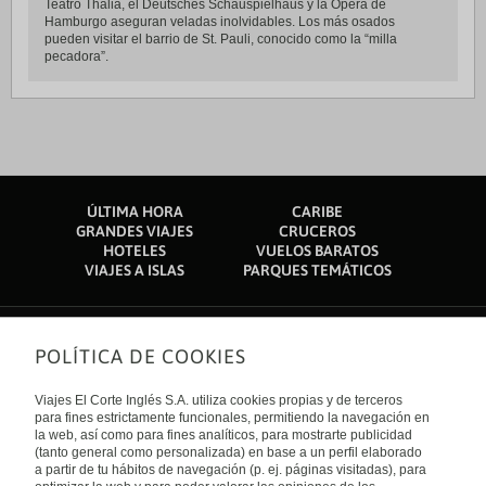
Teatro Thalia, el Deutsches Schauspielhaus y la Ópera de
Hamburgo aseguran veladas inolvidables. Los más osados
pueden visitar el barrio de St. Pauli, conocido como la “milla
pecadora”.
ÚLTIMA HORA
CARIBE
GRANDES VIAJES
CRUCEROS
HOTELES
VUELOS BARATOS
VIAJES A ISLAS
PARQUES TEMÁTICOS
POLÍTICA DE COOKIES
Sobre nosotros
Quiénes somos
Viajes El Corte Inglés S.A. utiliza cookies propias y de terceros
Financiación
Enlaces de interés
para fines estrictamente funcionales, permitiendo la navegación en
Sostenibilidad
la web, así como para fines analíticos, para mostrarte publicidad
Turismo accesible
(tanto general como personalizada) en base a un perfil elaborado
Guías de viaje
Tarjeta El Corte Inglés
a partir de tu hábitos de navegación (p. ej. páginas visitadas), para
Catálogos
Trabaja con nosotros
Internacional