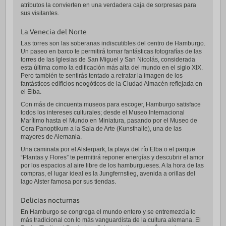
atributos la convierten en una verdadera caja de sorpresas para
sus visitantes.
La Venecia del Norte
Las torres son las soberanas indiscutibles del centro de Hamburgo.
Un paseo en barco te permitirá tomar fantásticas fotografías de las
torres de las Iglesias de San Miguel y San Nicolás, considerada
esta última como la edificación más alta del mundo en el siglo XIX.
Pero también te sentirás tentado a retratar la imagen de los
fantásticos edificios neogóticos de la Ciudad Almacén reflejada en
el Elba.
Con más de cincuenta museos para escoger, Hamburgo satisface
todos los intereses culturales; desde el Museo Internacional
Marítimo hasta el Mundo en Miniatura, pasando por el Museo de
Cera Panoptikum a la Sala de Arte (Kunsthalle), una de las
mayores de Alemania.
Una caminata por el Alsterpark, la playa del río Elba o el parque
“Plantas y Flores” te permitirá reponer energías y descubrir el amor
por los espacios al aire libre de los hamburgueses. A la hora de las
compras, el lugar ideal es la Jungfernstieg, avenida a orillas del
lago Alster famosa por sus tiendas.
Delicias nocturnas
En Hamburgo se congrega el mundo entero y se entremezcla lo
más tradicional con lo más vanguardista de la cultura alemana. El