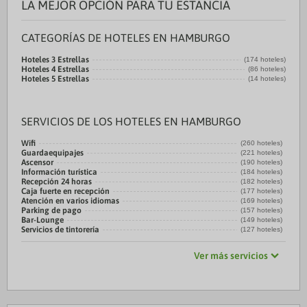
LA MEJOR OPCIÓN PARA TU ESTANCIA
CATEGORÍAS DE HOTELES EN HAMBURGO
Hoteles 3 Estrellas
(174 hoteles)
Hoteles 4 Estrellas
(86 hoteles)
Hoteles 5 Estrellas
(14 hoteles)
SERVICIOS DE LOS HOTELES EN HAMBURGO
Wifi
(260 hoteles)
Guardaequipajes
(221 hoteles)
Ascensor
(190 hoteles)
Información turística
(184 hoteles)
Recepción 24 horas
(182 hoteles)
Caja fuerte en recepción
(177 hoteles)
Atención en varios idiomas
(169 hoteles)
Parking de pago
(157 hoteles)
Bar-Lounge
(149 hoteles)
Servicios de tintorería
(127 hoteles)
Ver más servicios