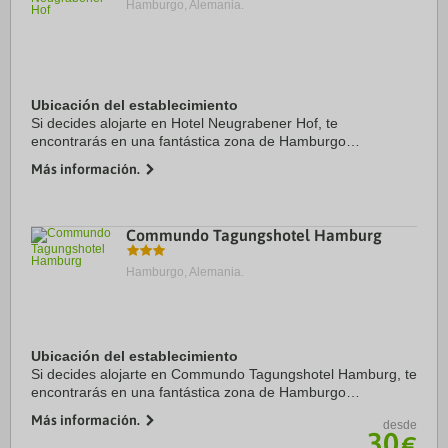
Hamburgo, Alemania.
Ubicación del establecimiento
Si decides alojarte en Hotel Neugrabener Hof, te
encontrarás en una fantástica zona de Hamburgo
(Hamburg-Harburg) y apenas te separarán diez minutos en
Más información.
coche de Harburger Mountains y Museo al aire libre de ...
Commundo Tagungshotel Hamburg
Hamburgo, Alemania.
Ubicación del establecimiento
Si decides alojarte en Commundo Tagungshotel Hamburg, te
encontrarás en una fantástica zona de Hamburgo
(Bergedorf) y apenas te separarán diez minutos en coche de
Más información.
desde
Reserva Natural de Boberger Niederung y ...
30
€